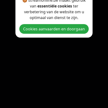
🍪 streamonline.be maakt gebruik
van
essentiële cookies
ter
verbetering van de website om u
optimaal van dienst te zijn.
Cookies aanvaarden en doorgaan