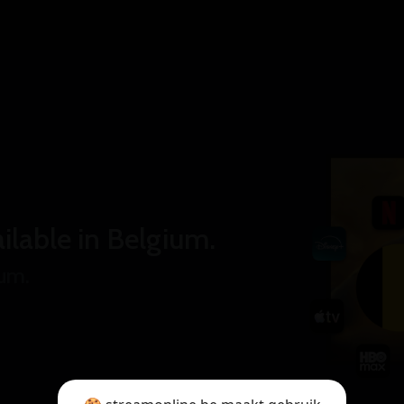
ilable in Belgium.
ium.