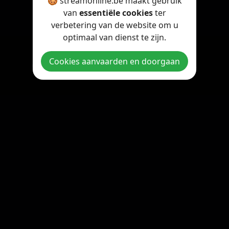
🍪 streamonline.be maakt gebruik
van
essentiële cookies
ter
verbetering van de website om u
optimaal van dienst te zijn.
Cookies aanvaarden en doorgaan
Copyright © 2026 StreamOnline.be. All rights reserved.