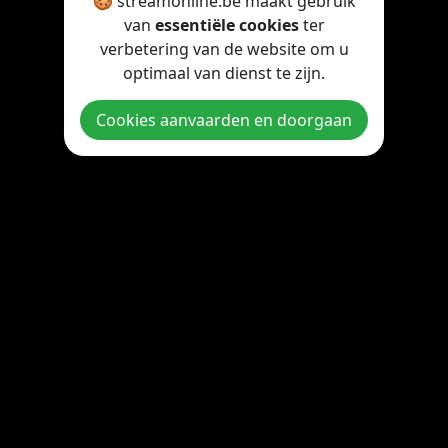
🍪 streamonline.be maakt gebruik
van
essentiële cookies
ter
verbetering van de website om u
optimaal van dienst te zijn.
Cookies aanvaarden en doorgaan
Copyright © 2026 StreamOnline.be. All rights reserved.