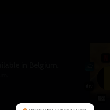
ilable in Belgium.
ium.