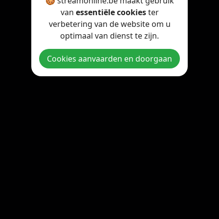
🍪 streamonline.be maakt gebruik
van
essentiële cookies
ter
verbetering van de website om u
optimaal van dienst te zijn.
Cookies aanvaarden en doorgaan