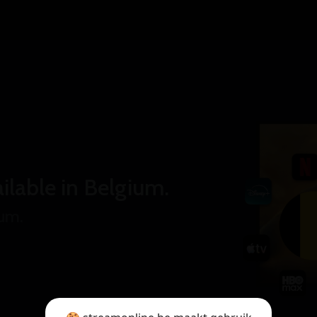
ilable in Belgium.
ium.