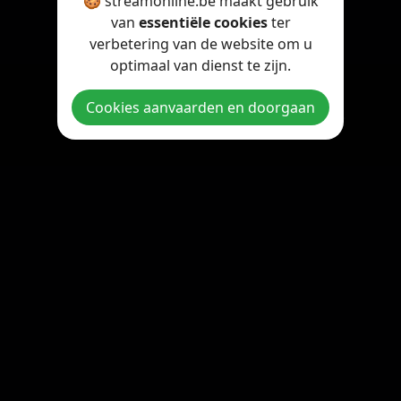
🍪 streamonline.be maakt gebruik
van
essentiële cookies
ter
verbetering van de website om u
optimaal van dienst te zijn.
Cookies aanvaarden en doorgaan
Copyright © 2026 StreamOnline.be. All rights reserved.