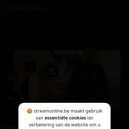
StreamOnline
🍪 streamonline.be maakt gebruik
van
essentiële cookies
ter
verbetering van de website om u
StreamOnline is only available in