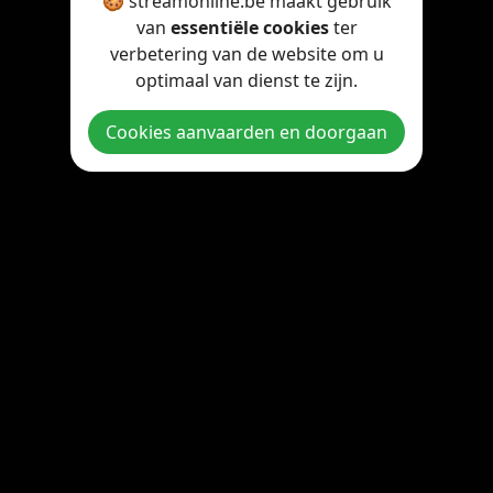
🍪 streamonline.be maakt gebruik
van
essentiële cookies
ter
verbetering van de website om u
optimaal van dienst te zijn.
Cookies aanvaarden en doorgaan