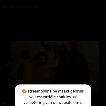
StreamOnline
🍪 streamonline.be maakt gebruik
van
essentiële cookies
ter
verbetering van de website om u
StreamOnline is only available in