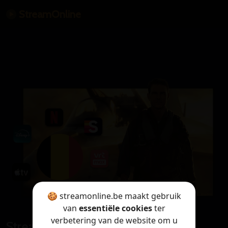
StreamOnline
🍪 streamonline.be maakt gebruik
van
essentiële cookies
ter
verbetering van de website om u
StreamOnline is only available in