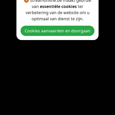
🍪 streamonline.be maakt gebruik
van
essentiële cookies
ter
verbetering van de website om u
optimaal van dienst te zijn.
Cookies aanvaarden en doorgaan
Copyright © 2026 StreamOnline.be. All rights reserved.