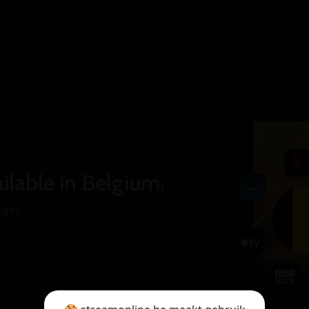
ilable in Belgium.
ium.