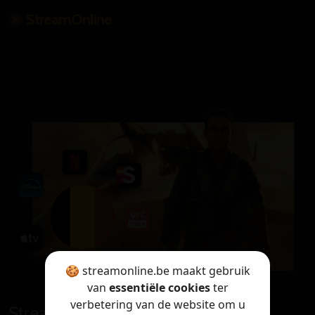
StreamOnline
🍪 streamonline.be maakt gebruik
van
essentiële cookies
ter
verbetering van de website om u
StreamOnline is only available in