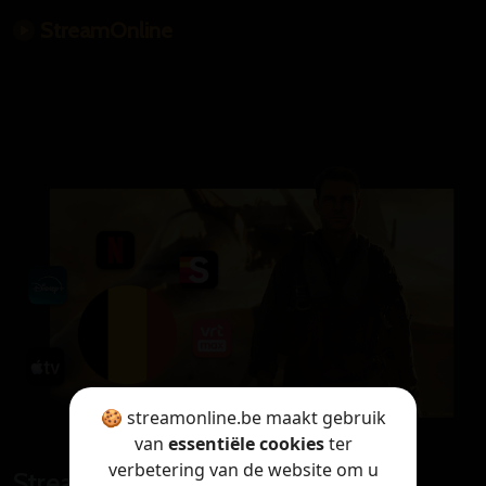
StreamOnline
🍪 streamonline.be maakt gebruik
van
essentiële cookies
ter
verbetering van de website om u
StreamOnline is only available in