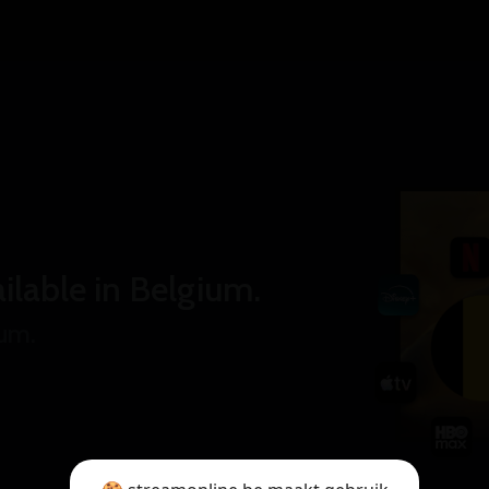
ilable in Belgium.
ium.