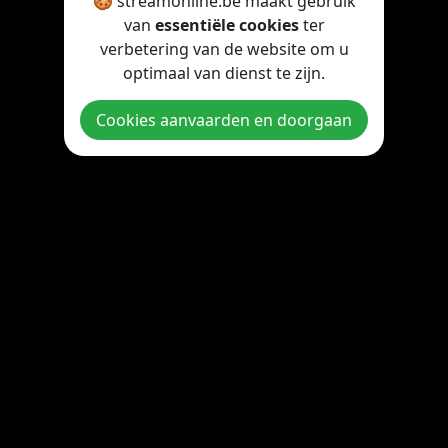
🍪 streamonline.be maakt gebruik
van
essentiële cookies
ter
verbetering van de website om u
optimaal van dienst te zijn.
Cookies aanvaarden en doorgaan
Copyright © 2026 StreamOnline.be. All rights reserved.