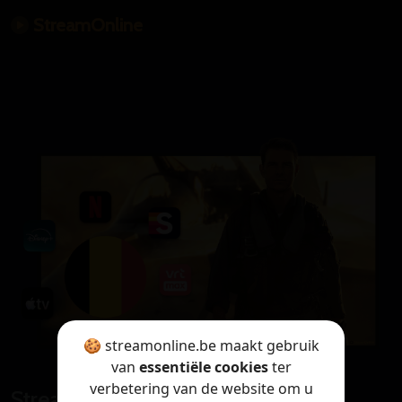
StreamOnline
🍪 streamonline.be maakt gebruik
van
essentiële cookies
ter
verbetering van de website om u
StreamOnline is only available in