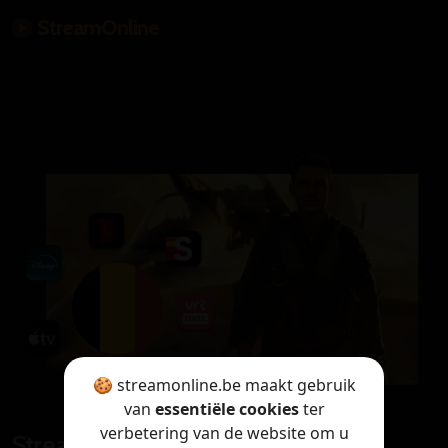
StreamOnline
🍪 streamonline.be maakt gebruik
van
essentiële cookies
ter
verbetering van de website om u
StreamOnline is only available in