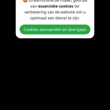
🍪 streamonline.be maakt gebruik
van
essentiële cookies
ter
verbetering van de website om u
optimaal van dienst te zijn.
Cookies aanvaarden en doorgaan