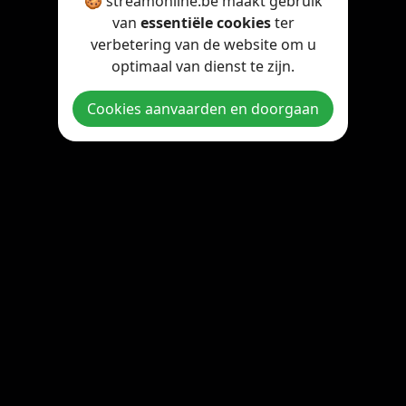
🍪 streamonline.be maakt gebruik
van
essentiële cookies
ter
verbetering van de website om u
optimaal van dienst te zijn.
Cookies aanvaarden en doorgaan