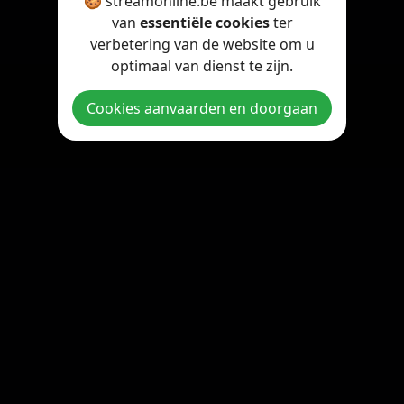
🍪 streamonline.be maakt gebruik
van
essentiële cookies
ter
verbetering van de website om u
optimaal van dienst te zijn.
Cookies aanvaarden en doorgaan
Copyright © 2026 StreamOnline.be. All rights reserved.