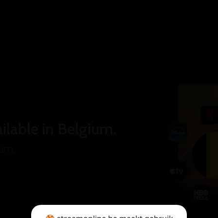
ilable in Belgium.
ium.