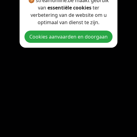
🍪 streamonline.be maakt gebruik
van
essentiële cookies
ter
verbetering van de website om u
optimaal van dienst te zijn.
Cookies aanvaarden en doorgaan