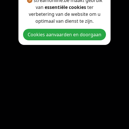
🍪 streamonline.be maakt gebruik
van
essentiële cookies
ter
verbetering van de website om u
optimaal van dienst te zijn.
Cookies aanvaarden en doorgaan