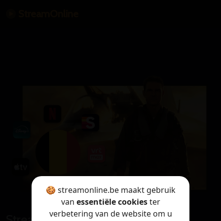
StreamOnline
🍪 streamonline.be maakt gebruik
van
essentiële cookies
ter
verbetering van de website om u
StreamOnline is only available in