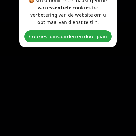
🍪 streamonline.be maakt gebruik
van
essentiële cookies
ter
verbetering van de website om u
optimaal van dienst te zijn.
Cookies aanvaarden en doorgaan
Copyright © 2026 StreamOnline.be. All rights reserved.