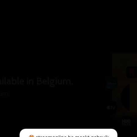
ilable in Belgium.
ium.