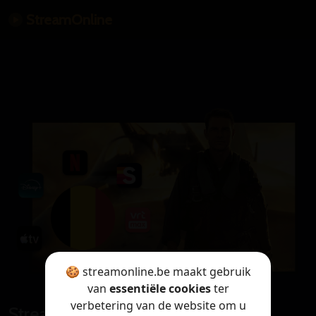
StreamOnline
🍪 streamonline.be maakt gebruik
van
essentiële cookies
ter
verbetering van de website om u
StreamOnline is only available in