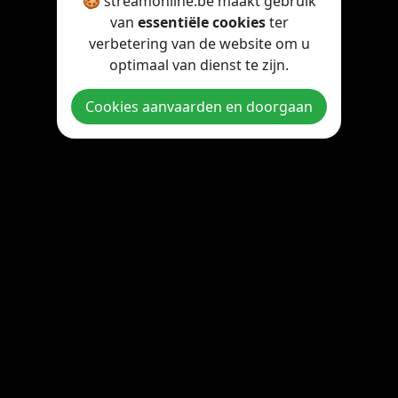
🍪 streamonline.be maakt gebruik
van
essentiële cookies
ter
verbetering van de website om u
optimaal van dienst te zijn.
Cookies aanvaarden en doorgaan
Copyright © 2026 StreamOnline.be. All rights reserved.