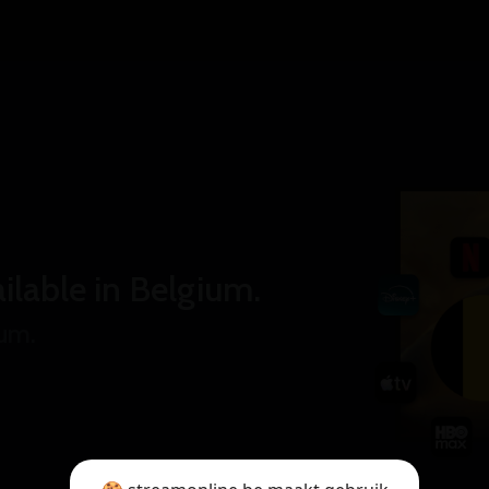
ilable in Belgium.
ium.