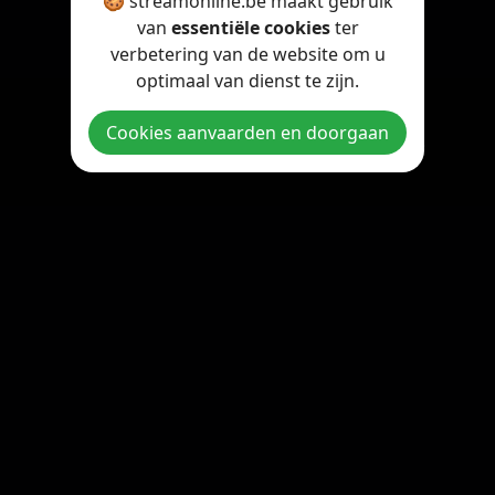
🍪 streamonline.be maakt gebruik
van
essentiële cookies
ter
verbetering van de website om u
optimaal van dienst te zijn.
Cookies aanvaarden en doorgaan
Copyright © 2026 StreamOnline.be. All rights reserved.