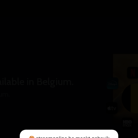
ilable in Belgium.
ium.