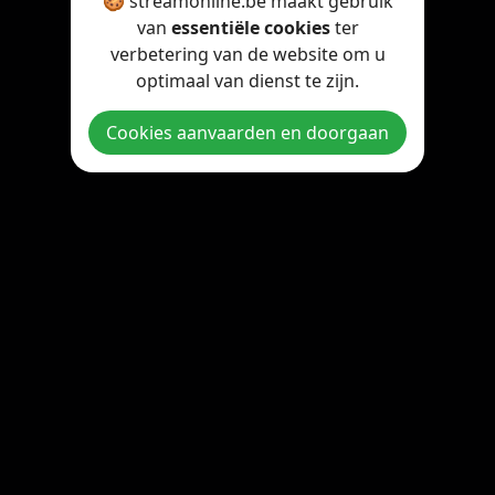
🍪 streamonline.be maakt gebruik
van
essentiële cookies
ter
verbetering van de website om u
optimaal van dienst te zijn.
Cookies aanvaarden en doorgaan