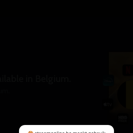
ilable in Belgium.
ium.