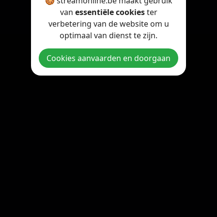
🍪 streamonline.be maakt gebruik
van
essentiële cookies
ter
verbetering van de website om u
optimaal van dienst te zijn.
Cookies aanvaarden en doorgaan
Copyright © 2026 StreamOnline.be. All rights reserved.