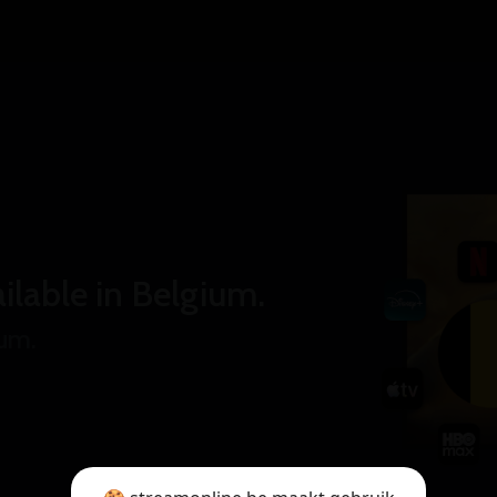
ilable in Belgium.
ium.