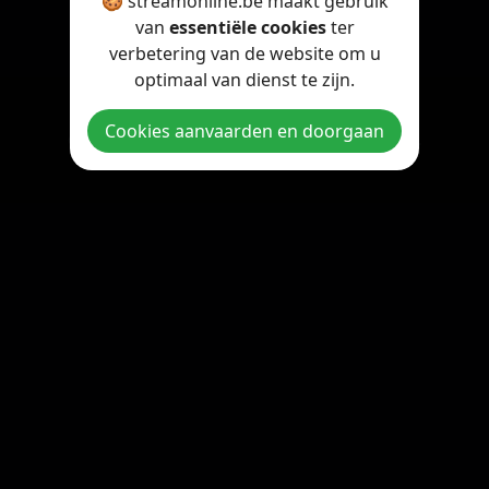
🍪 streamonline.be maakt gebruik
van
essentiële cookies
ter
verbetering van de website om u
optimaal van dienst te zijn.
Cookies aanvaarden en doorgaan
Copyright © 2026 StreamOnline.be. All rights reserved.