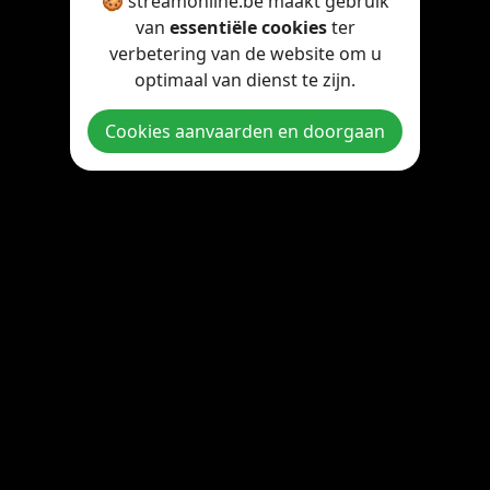
🍪 streamonline.be maakt gebruik
van
essentiële cookies
ter
verbetering van de website om u
optimaal van dienst te zijn.
Cookies aanvaarden en doorgaan