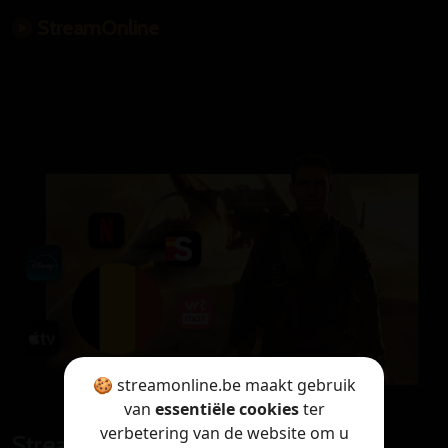
StreamOnline
🍪 streamonline.be maakt gebruik
van
essentiële cookies
ter
verbetering van de website om u
StreamOnline is only available in